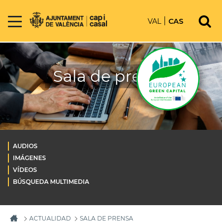
VAL
CAS
Sala de prensa
AUDIOS
IMÁGENES
VÍDEOS
BÚSQUEDA MULTIMEDIA
ACTUALIDAD
SALA DE PRENSA