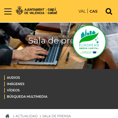
VAL
CAS
Sala de prensa
AUDIOS
IMÁGENES
VÍDEOS
BÚSQUEDA MULTIMEDIA
ACTUALIDAD
SALA DE PRENSA