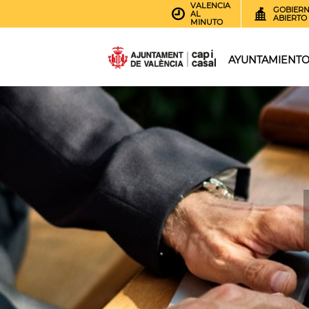
VALENCIA
GOBIER
AL
ABIERTO
MINUTO
AYUNTAMIENT