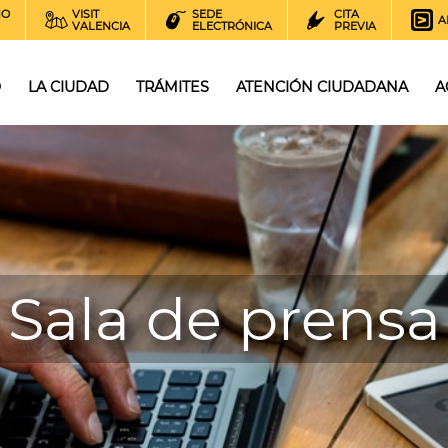
NO
VISIT
SEDE
CITA
A
VALENCIA
ELECTRÓNICA
PREVIA
O
LA CIUDAD
TRÁMITES
ATENCIÓN CIUDADANA
A
Sala de prensa