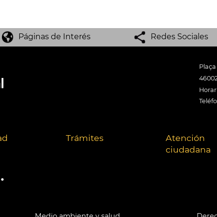
Páginas de Interés
Redes Sociales
Plaça
46002
Horari
Teléf
ad
Trámites
Atención
ciudadana
.
Medio ambiente y salud
Derec