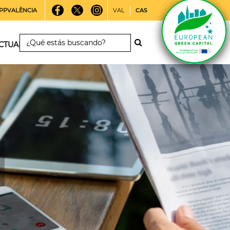
PPVALÈNCIA
VAL
CAS
CTUALIDAD