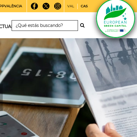
PPVALÈNCIA
VAL
CAS
CTUALIDAD