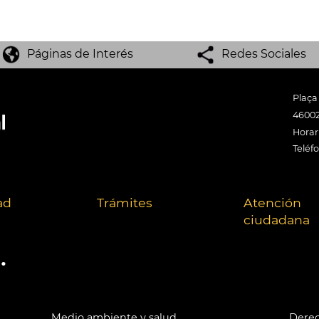
Páginas de Interés
Redes Sociales
Plaça
46002
Horari
Teléf
ad
Trámites
Atención
ciudadana
.
Medio ambiente y salud
Derec