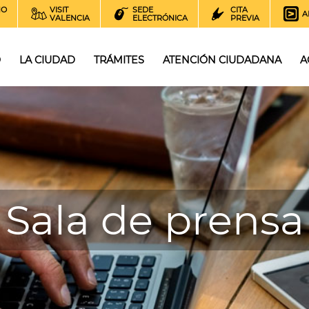
NO
VISIT
SEDE
CITA
A
VALENCIA
ELECTRÓNICA
PREVIA
O
LA CIUDAD
TRÁMITES
ATENCIÓN CIUDADANA
A
Sala de prensa