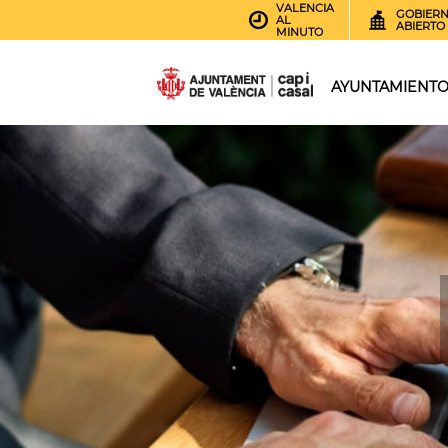
VALENCIA
GOBIER
AL
ABIERTO
MINUTO
AYUNTAMIENT