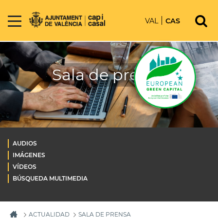
VAL
CAS
Sala de prensa
AUDIOS
IMÁGENES
VÍDEOS
BÚSQUEDA MULTIMEDIA
ACTUALIDAD
SALA DE PRENSA