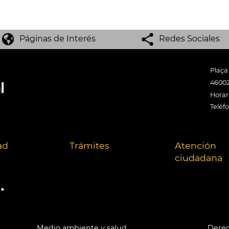
Páginas de Interés
Redes Sociales
Plaça
46002
Horari
Teléf
ad
Trámites
Atención
ciudadana
.
Medio ambiente y salud
Derec