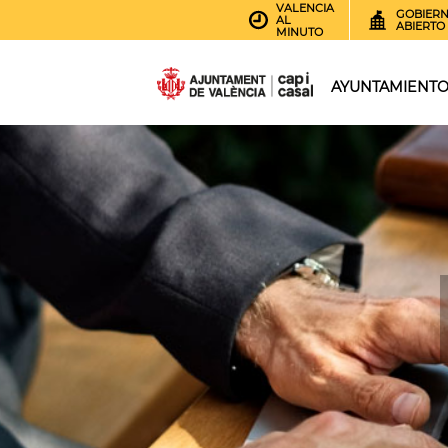
VALENCIA
GOBIER
AL
ABIERTO
MINUTO
AYUNTAMIENT