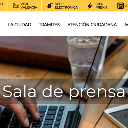
NO
VISIT
SEDE
CITA
A
VALENCIA
ELECTRÓNICA
PREVIA
O
LA CIUDAD
TRÁMITES
ATENCIÓN CIUDADANA
A
Sala de prensa