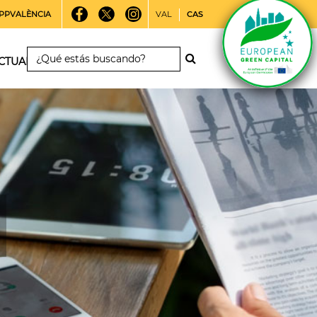
PPVALÈNCIA
VAL
CAS
CTUALIDAD