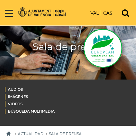
VAL
CAS
Sala de prensa
AUDIOS
IMÁGENES
VÍDEOS
BÚSQUEDA MULTIMEDIA
ACTUALIDAD
SALA DE PRENSA