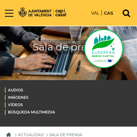
VAL
CAS
Sala de prensa
AUDIOS
IMÁGENES
VÍDEOS
BÚSQUEDA MULTIMEDIA
ACTUALIDAD
SALA DE PRENSA