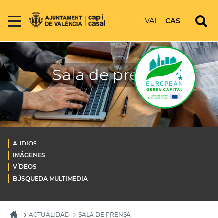
VAL
CAS
Sala de prensa
AUDIOS
IMÁGENES
VÍDEOS
BÚSQUEDA MULTIMEDIA
ACTUALIDAD
SALA DE PRENSA