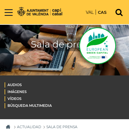
VAL
CAS
Sala de prensa
AUDIOS
IMÁGENES
VÍDEOS
BÚSQUEDA MULTIMEDIA
ACTUALIDAD
SALA DE PRENSA