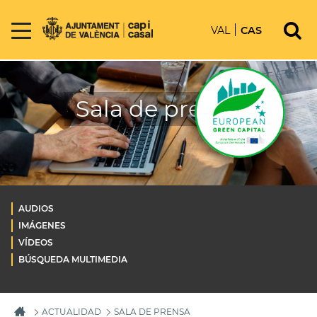
VAL
CAS
Sala de prensa
AUDIOS
IMÁGENES
VÍDEOS
BÚSQUEDA MULTIMEDIA
ACTUALIDAD
SALA DE PRENSA