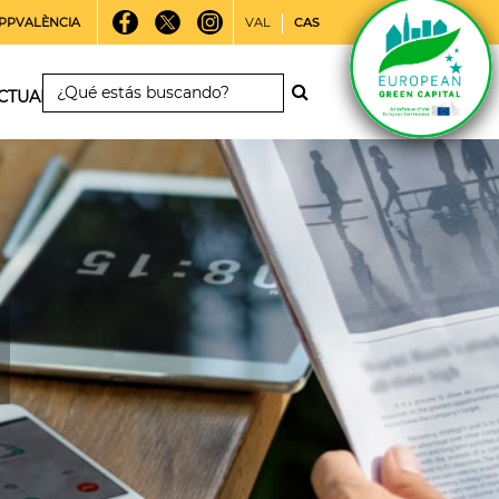
PPVALÈNCIA
VAL
CAS
CTUALIDAD