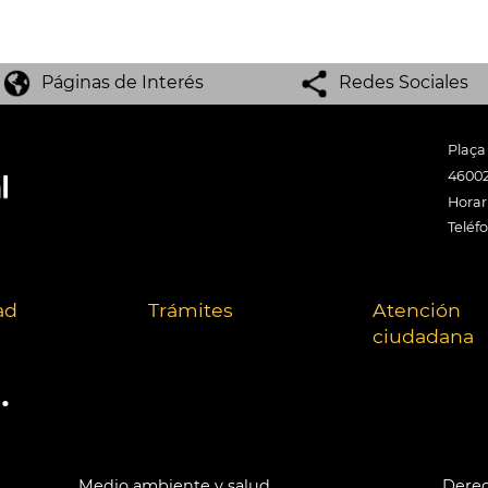
Páginas de Interés
Redes Sociales
Plaça
46002
Horari
Teléf
ad
Trámites
Atención
ciudadana
.
Medio ambiente y salud
Derec