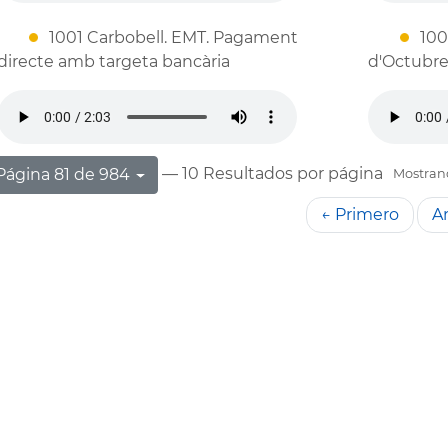
1001 Carbobell. EMT. Pagament
100
directe amb targeta bancària
d'Octubre
— 10 Resultados por página
Página 81 de 984
Mostrand
← Primero
An