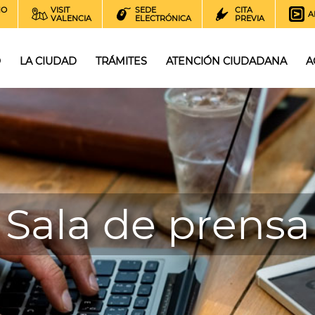
NO
VISIT
SEDE
CITA
A
VALENCIA
ELECTRÓNICA
PREVIA
O
LA CIUDAD
TRÁMITES
ATENCIÓN CIUDADANA
A
Sala de prensa