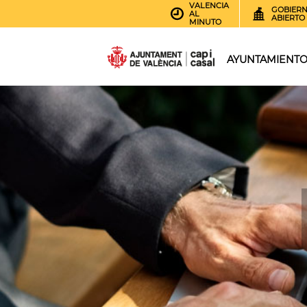
VALENCIA
GOBIER
AL
ABIERTO
MINUTO
AYUNTAMIENT