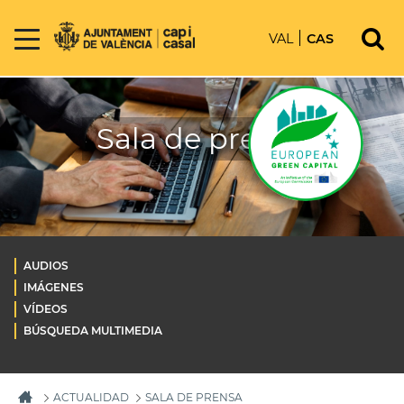
VAL
CAS
Sala de prensa
AUDIOS
IMÁGENES
VÍDEOS
BÚSQUEDA MULTIMEDIA
ACTUALIDAD
SALA DE PRENSA