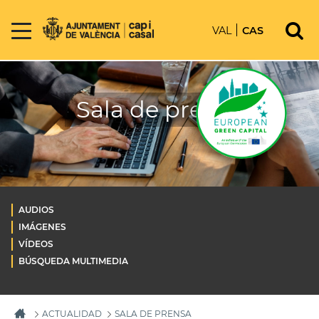
VAL
CAS
Sala de prensa
AUDIOS
IMÁGENES
VÍDEOS
BÚSQUEDA MULTIMEDIA
ACTUALIDAD
SALA DE PRENSA