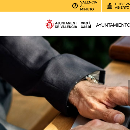
VALENCIA
GOBIER
AL
ABIERTO
MINUTO
AYUNTAMIENT