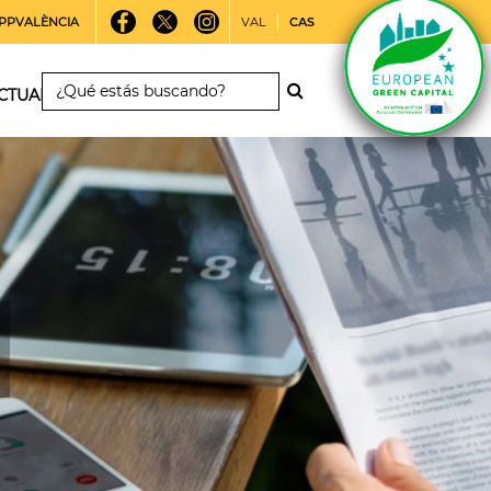
PPVALÈNCIA
VAL
CAS
CTUALIDAD