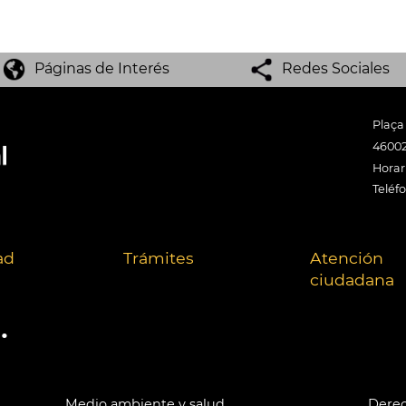
Páginas de Interés
Redes Sociales
Plaça
46002
Horari
Teléf
ad
Trámites
Atención
ciudadana
.
Medio ambiente y salud
Derec