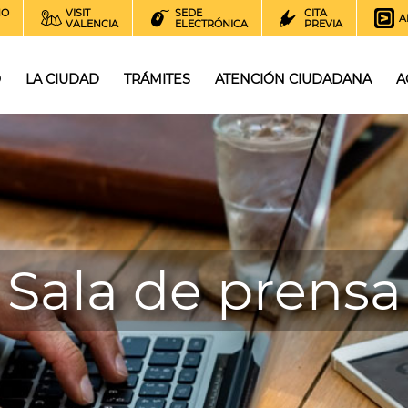
NO
VISIT
SEDE
CITA
A
VALENCIA
ELECTRÓNICA
PREVIA
O
LA CIUDAD
TRÁMITES
ATENCIÓN CIUDADANA
A
Sala de prensa