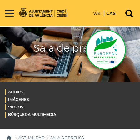
VAL
CAS
Sala de prensa
AUDIOS
IMÁGENES
VÍDEOS
BÚSQUEDA MULTIMEDIA
ACTUALIDAD
SALA DE PRENSA