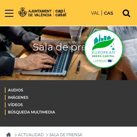
VAL
CAS
Sala de prensa
AUDIOS
IMÁGENES
VÍDEOS
BÚSQUEDA MULTIMEDIA
ACTUALIDAD
SALA DE PRENSA