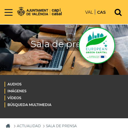
VAL
CAS
Sala de prensa
AUDIOS
IMÁGENES
VÍDEOS
BÚSQUEDA MULTIMEDIA
ACTUALIDAD
SALA DE PRENSA