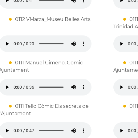
0112 VMarza_Museu Belles Arts
011
Trinidad A
0111 Manuel Gimeno. Còmic
011
Ajuntament
Ajuntame
0111 Tello Còmic Els secrets de
011
l'Ajuntament