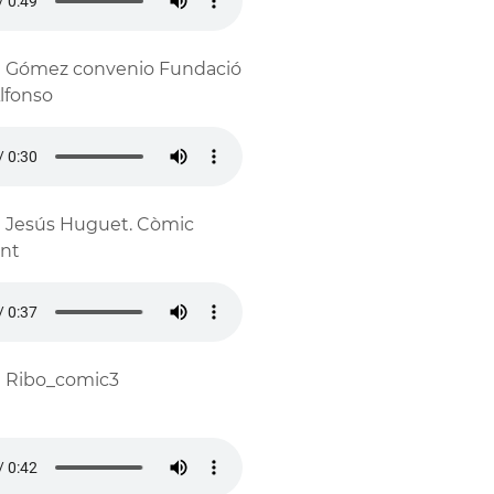
1 Gómez convenio Fundació
lfonso
1 Jesús Huguet. Còmic
nt
1 Ribo_comic3