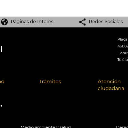
Páginas de Interés
Redes Sociales
Plaça
46002
Horari
Teléf
ad
Trámites
Atención
ciudadana
.
Medio ambiente y salud
Derec