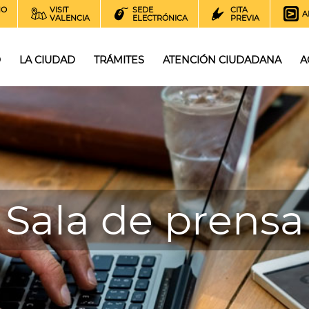
NO
VISIT
SEDE
CITA
A
VALENCIA
ELECTRÓNICA
PREVIA
O
LA CIUDAD
TRÁMITES
ATENCIÓN CIUDADANA
A
Sala de prensa