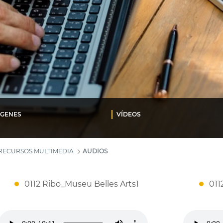
ÁGENES
VÍDEOS
RECURSOS MULTIMEDIA
AUDIOS
0112 Ribo_Museu Belles Arts1
011