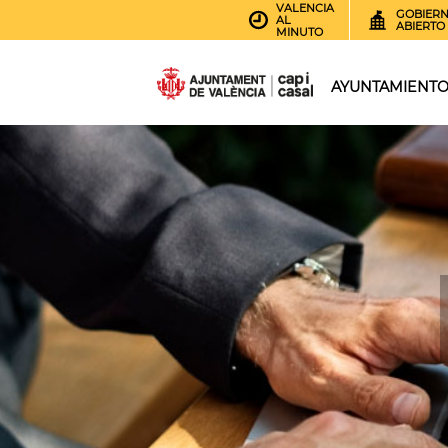
VALENCIA
GOBIER
AL
ABIERTO
MINUTO
AYUNTAMIENT