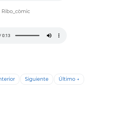
1 Ribo_còmic
terior
Siguiente
Último →