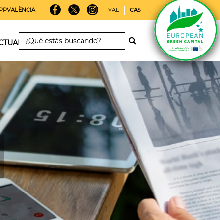
PPVALÈNCIA
VAL
CAS
CTUALIDAD