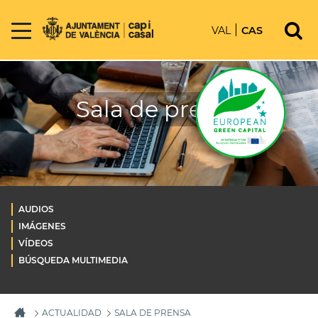
VAL
CAS
Sala de prensa
AUDIOS
IMÁGENES
VÍDEOS
BÚSQUEDA MULTIMEDIA
ACTUALIDAD
SALA DE PRENSA