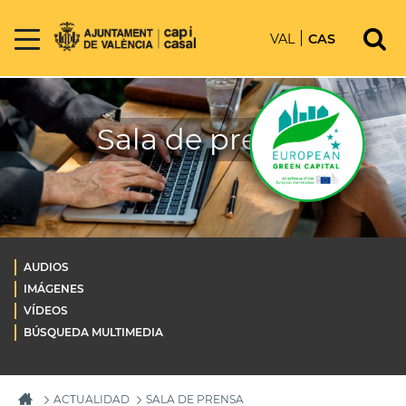
VAL
CAS
Sala de prensa
AUDIOS
IMÁGENES
VÍDEOS
BÚSQUEDA MULTIMEDIA
ACTUALIDAD
SALA DE PRENSA