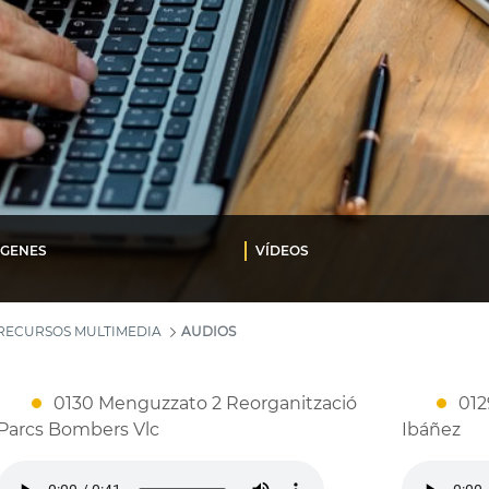
ÁGENES
VÍDEOS
RECURSOS MULTIMEDIA
AUDIOS
0130 Menguzzato 2 Reorganització
012
Parcs Bombers Vlc
Ibáñez