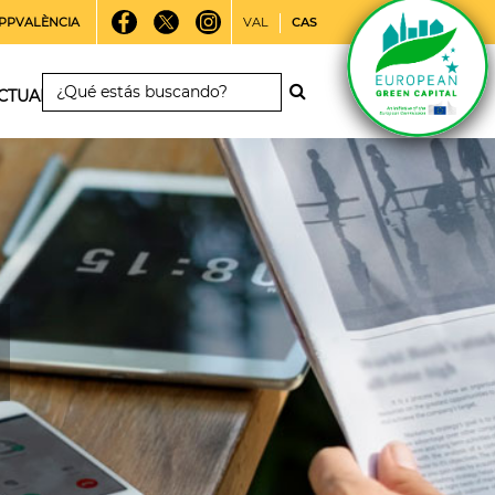
PPVALÈNCIA
VAL
CAS
CTUALIDAD