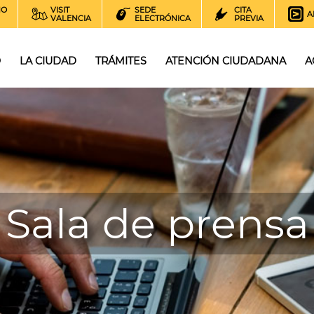
NO
VISIT
SEDE
CITA
A
VALENCIA
ELECTRÓNICA
PREVIA
O
LA CIUDAD
TRÁMITES
ATENCIÓN CIUDADANA
A
Sala de prensa