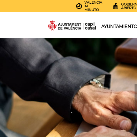
VALENCIA
GOBIER
AL
ABIERTO
MINUTO
AYUNTAMIENT