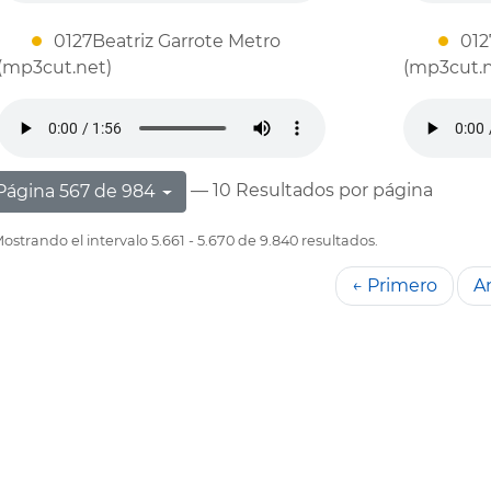
0127Beatriz Garrote Metro
012
(mp3cut.net)
(mp3cut.n
— 10 Resultados por página
Página 567 de 984
ostrando el intervalo 5.661 - 5.670 de 9.840 resultados.
← Primero
An