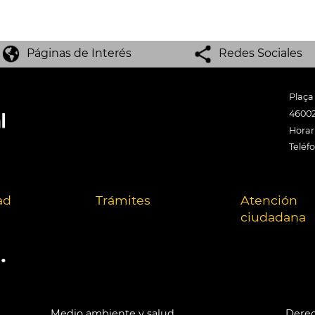
Páginas de Interés
Redes Sociales
Plaça
46002
Horari
Teléf
ad
Trámites
Atención
ciudadana
.
Medio ambiente y salud
Derec