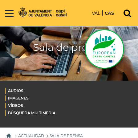
VAL
CAS
Sala de prensa
AUDIOS
IMÁGENES
VÍDEOS
BÚSQUEDA MULTIMEDIA
ACTUALIDAD
SALA DE PRENSA