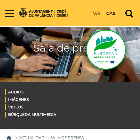
VAL
CAS
Sala de prensa
AUDIOS
IMÁGENES
VÍDEOS
BÚSQUEDA MULTIMEDIA
ACTUALIDAD
SALA DE PRENSA