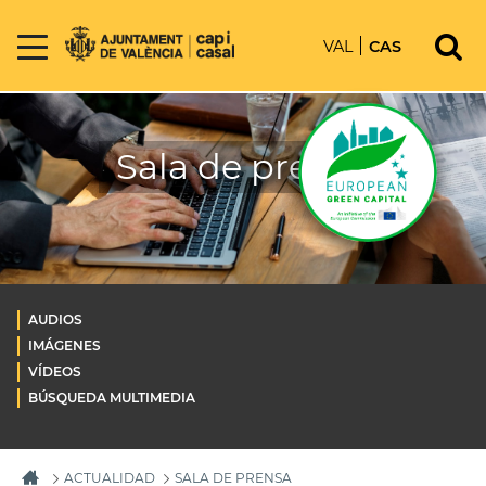
VAL
CAS
Sala de prensa
AUDIOS
IMÁGENES
VÍDEOS
BÚSQUEDA MULTIMEDIA
ACTUALIDAD
SALA DE PRENSA