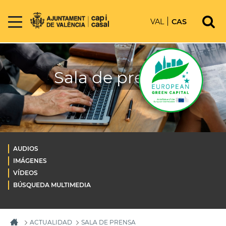
VAL
CAS
Sala de prensa
AUDIOS
IMÁGENES
VÍDEOS
BÚSQUEDA MULTIMEDIA
ACTUALIDAD
SALA DE PRENSA