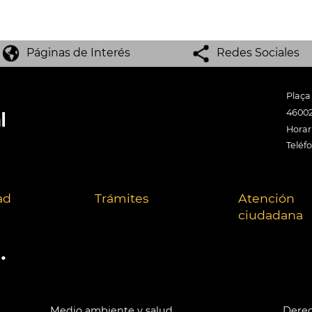
Páginas de Interés
Redes Sociales
Plaça
46002
Horari
Teléf
ad
Trámites
Atención
ciudadana
.
Medio ambiente y salud
Derec