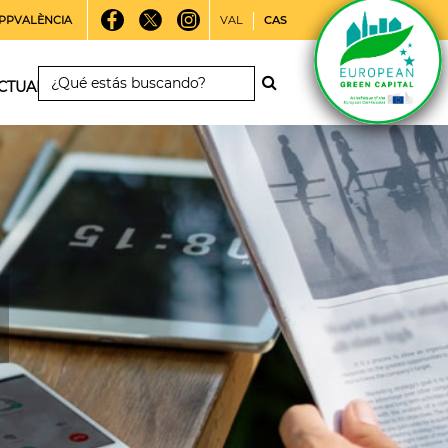
PPVALÈNCIA
VAL
CAS
CTUALIDAD