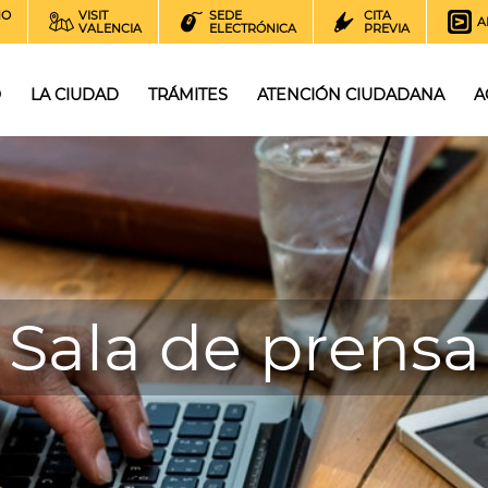
NO
VISIT
SEDE
CITA
A
VALENCIA
ELECTRÓNICA
PREVIA
O
LA CIUDAD
TRÁMITES
ATENCIÓN CIUDADANA
A
Sala de prensa