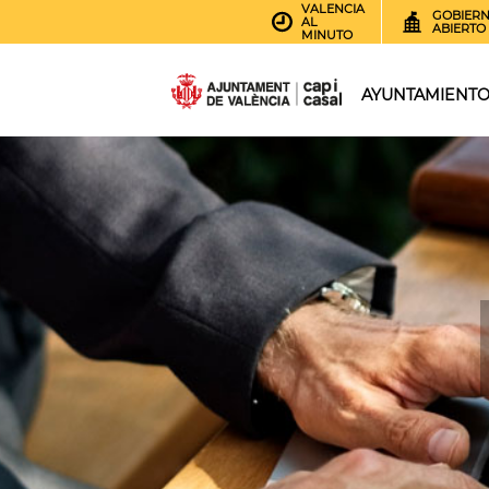
VALENCIA
GOBIER
AL
ABIERTO
MINUTO
AYUNTAMIENT