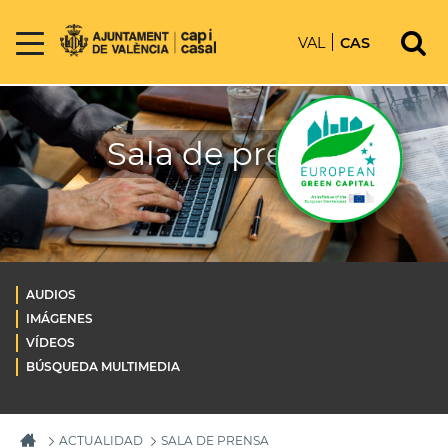
VAL
CAS
Sala de prensa
AUDIOS
IMÁGENES
VÍDEOS
BÚSQUEDA MULTIMEDIA
ACTUALIDAD
SALA DE PRENSA