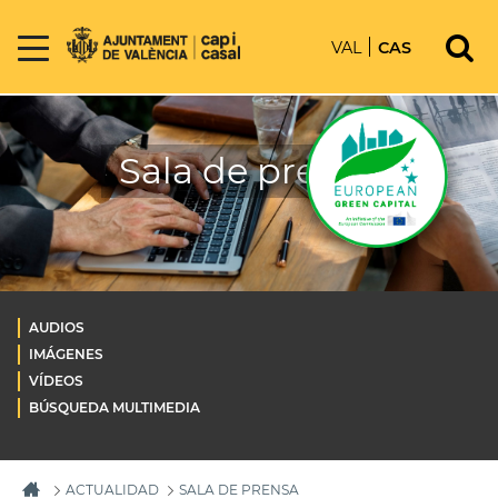
VAL
CAS
Sala de prensa
AUDIOS
IMÁGENES
VÍDEOS
BÚSQUEDA MULTIMEDIA
ACTUALIDAD
SALA DE PRENSA