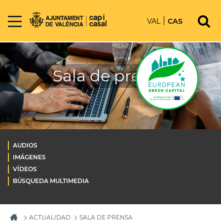
VAL
CAS
Sala de prensa
AUDIOS
IMÁGENES
VÍDEOS
BÚSQUEDA MULTIMEDIA
ACTUALIDAD
SALA DE PRENSA