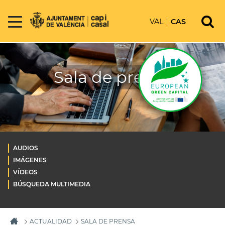
VAL
CAS
Sala de prensa
AUDIOS
IMÁGENES
VÍDEOS
BÚSQUEDA MULTIMEDIA
ACTUALIDAD
SALA DE PRENSA