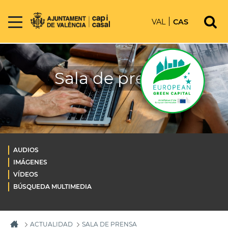
VAL
CAS
Sala de prensa
AUDIOS
IMÁGENES
VÍDEOS
BÚSQUEDA MULTIMEDIA
ACTUALIDAD
SALA DE PRENSA