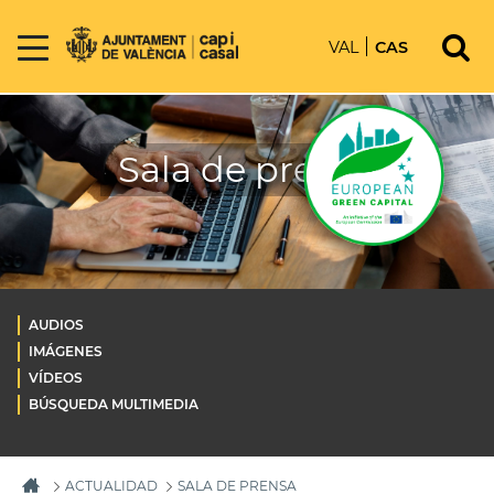
VAL
CAS
Sala de prensa
AUDIOS
IMÁGENES
VÍDEOS
BÚSQUEDA MULTIMEDIA
ACTUALIDAD
SALA DE PRENSA