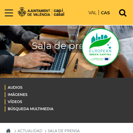
VAL
CAS
Sala de prensa
AUDIOS
IMÁGENES
VÍDEOS
BÚSQUEDA MULTIMEDIA
ACTUALIDAD
SALA DE PRENSA