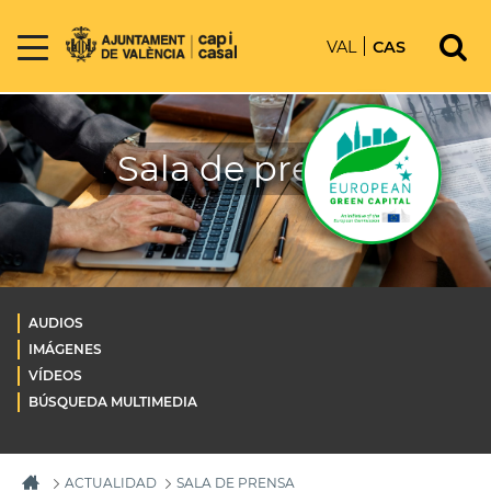
VAL
CAS
Sala de prensa
AUDIOS
IMÁGENES
VÍDEOS
BÚSQUEDA MULTIMEDIA
ACTUALIDAD
SALA DE PRENSA