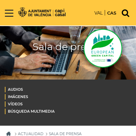
VAL
CAS
Sala de prensa
AUDIOS
IMÁGENES
VÍDEOS
BÚSQUEDA MULTIMEDIA
ACTUALIDAD
SALA DE PRENSA