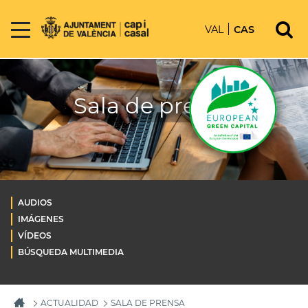
VAL
CAS
Sala de prensa
AUDIOS
IMÁGENES
VÍDEOS
BÚSQUEDA MULTIMEDIA
ACTUALIDAD
SALA DE PRENSA