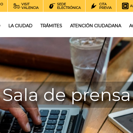
NO
VISIT
SEDE
CITA
A
VALENCIA
ELECTRÓNICA
PREVIA
O
LA CIUDAD
TRÁMITES
ATENCIÓN CIUDADANA
A
Sala de prensa