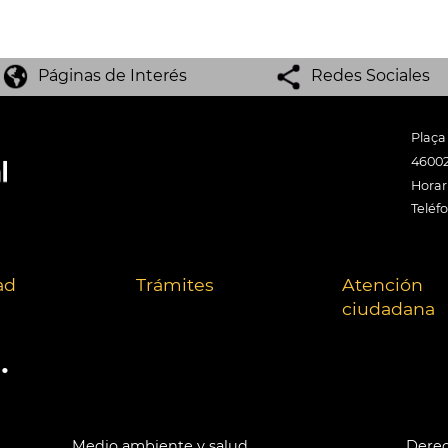
Páginas de Interés
Redes Sociales
Plaça
46002
Horari
Teléf
ad
Trámites
Atención
ciudadana
.
Medio ambiente y salud
Derec