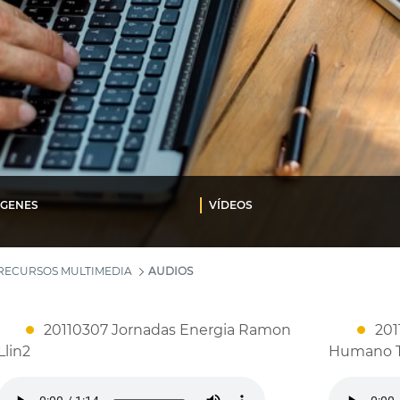
ÁGENES
VÍDEOS
RECURSOS MULTIMEDIA
AUDIOS
20110307 Jornadas Energia Ramon
201
Llin2
Humano T