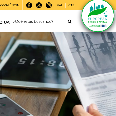
PPVALÈNCIA
VAL
CAS
CTUALIDAD