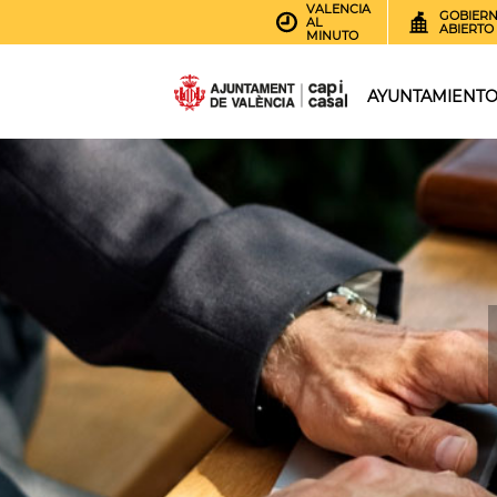
VALENCIA
GOBIER
AL
ABIERTO
MINUTO
AYUNTAMIENT