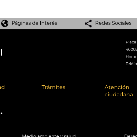
Páginas de Interés
Redes Sociales
Plaça
46002
Horari
Teléf
ad
Trámites
Atención
ciudadana
.
Medio ambiente y salud
Derec