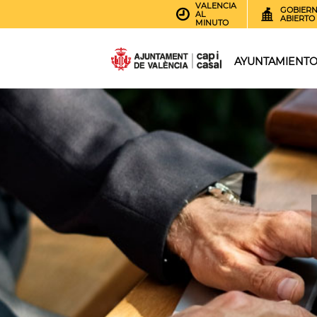
VALENCIA
GOBIER
AL
ABIERTO
MINUTO
AYUNTAMIENT