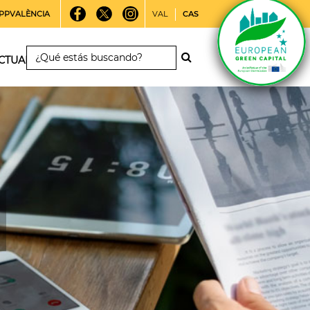
PPVALÈNCIA
VAL
CAS
CTUALIDAD