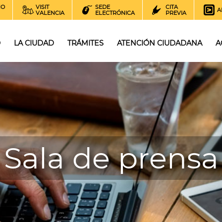
NO
VISIT
SEDE
CITA
A
VALENCIA
ELECTRÓNICA
PREVIA
O
LA CIUDAD
TRÁMITES
ATENCIÓN CIUDADANA
A
Sala de prensa