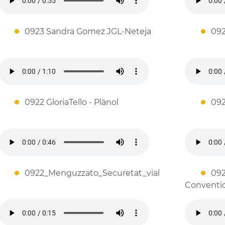
0923 Sandra Gomez JGL-Neteja
092
0922 GloriaTello - Plànol
092
0922_Menguzzato_Securetat_vial
092
Conventi