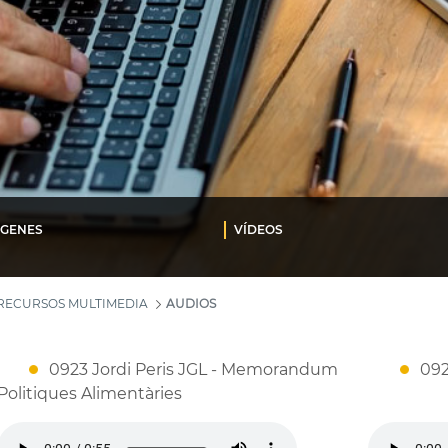
ÁGENES
VÍDEOS
RECURSOS MULTIMEDIA
AUDIOS
0923 Jordi Peris JGL - Memorandum
092
Politiques Alimentàries