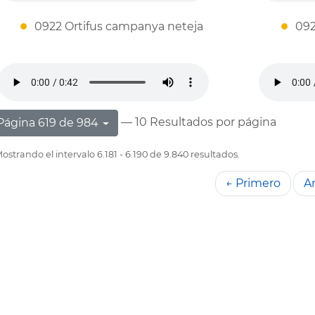
0922 Ortifus campanya neteja
092
— 10 Resultados por página
Página 619 de 984
ostrando el intervalo 6.181 - 6.190 de 9.840 resultados.
← Primero
An