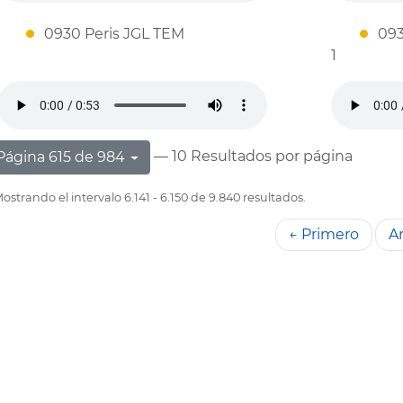
0930 Peris JGL TEM
093
1
— 10 Resultados por página
Página 615 de 984
ostrando el intervalo 6.141 - 6.150 de 9.840 resultados.
← Primero
An