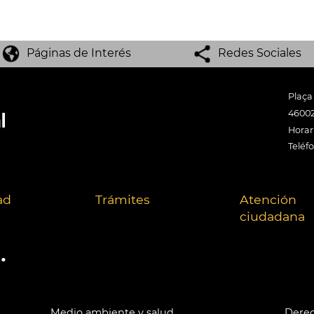
Páginas de Interés
Redes Sociales
Plaça
46002
Horari
Teléf
ad
Trámites
Atención
ciudadana
.
Medio ambiente y salud
Derec