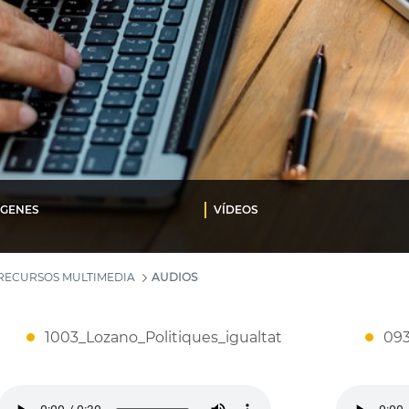
ÁGENES
VÍDEOS
RECURSOS MULTIMEDIA
AUDIOS
1003_Lozano_Politiques_igualtat
093