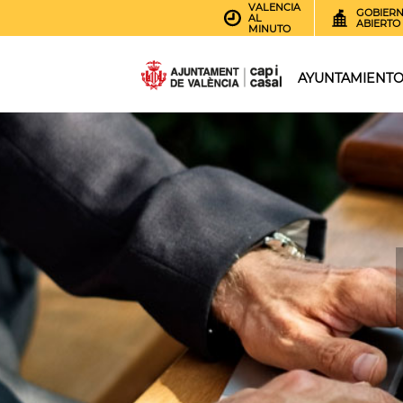
VALENCIA
GOBIER
AL
ABIERTO
MINUTO
AYUNTAMIENT