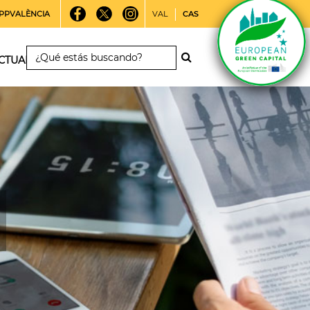
PPVALÈNCIA
VAL
CAS
CTUALIDAD