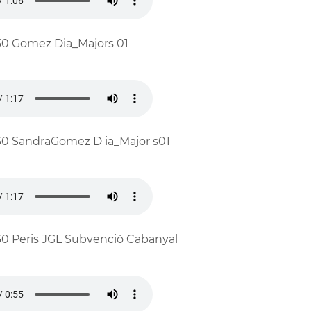
0 Gomez Dia_Majors 01
0 SandraGomez D ia_Major s01
0 Peris JGL Subvenció Cabanyal