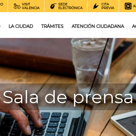
NO
VISIT
SEDE
CITA
A
VALENCIA
ELECTRÓNICA
PREVIA
O
LA CIUDAD
TRÁMITES
ATENCIÓN CIUDADANA
A
Sala de prensa