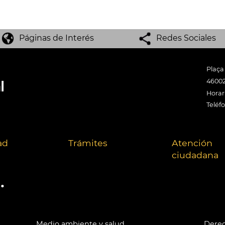
Páginas de Interés
Redes Sociales
Plaça
46002
Horari
Teléf
ad
Trámites
Atención
ciudadana
.
Medio ambiente y salud
Derec