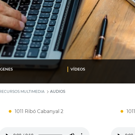
ÁGENES
VÍDEOS
RECURSOS MULTIMEDIA
AUDIOS
1011 Ribó Cabanyal 2
101