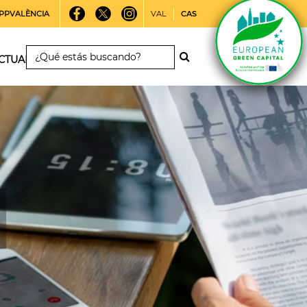
PPVALÈNCIA
VAL
CAS
CTUALIDAD