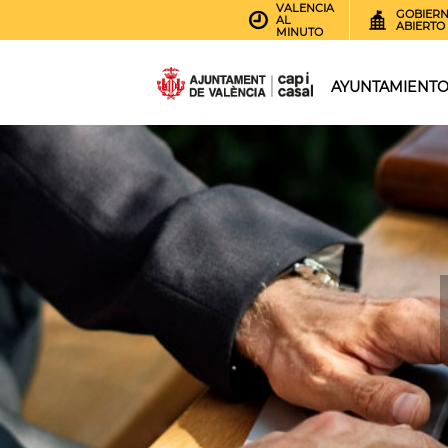
VALENCIA
GOBIER
AL
ABIERTO
MINUTO
AYUNTAMIENT