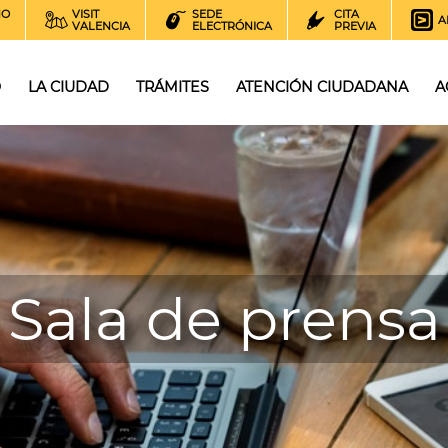
NO
VISIT
SEDE
CITA
A
VALENCIA
ELECTRÓNICA
PREVIA
O
LA CIUDAD
TRÁMITES
ATENCIÓN CIUDADANA
A
Sala de prensa