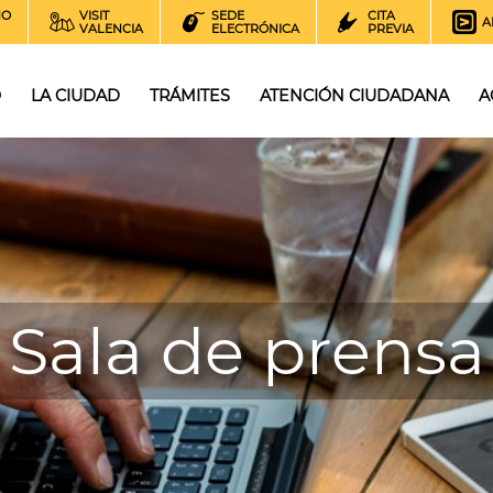
NO
VISIT
SEDE
CITA
A
VALENCIA
ELECTRÓNICA
PREVIA
O
LA CIUDAD
TRÁMITES
ATENCIÓN CIUDADANA
A
Sala de prensa