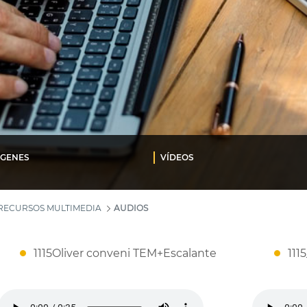
ÁGENES
VÍDEOS
RECURSOS MULTIMEDIA
AUDIOS
1115Oliver conveni TEM+Escalante
111