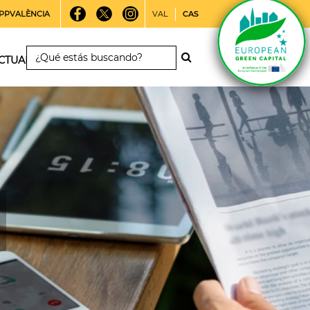
PPVALÈNCIA
VAL
CAS
CTUALIDAD