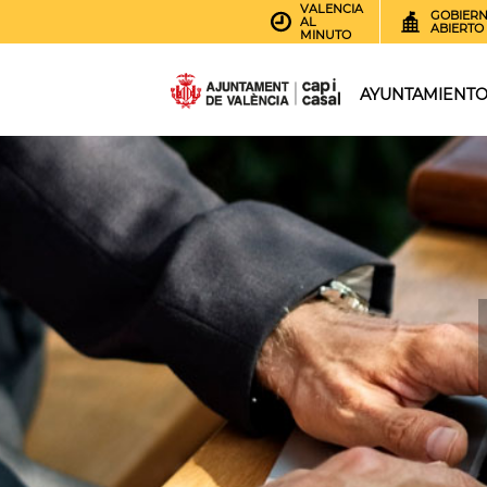
VALENCIA
GOBIER
AL
ABIERTO
MINUTO
AYUNTAMIENT