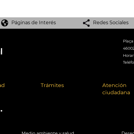
Páginas de Interés
Redes Sociales
Plaça
46002
Horari
Teléf
ad
Trámites
Atención
ciudadana
.
Medio ambiente y salud
Derec