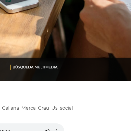
BÚSQUEDA MULTIMEDIA
5_Galiana_Merca_Grau_Us_social