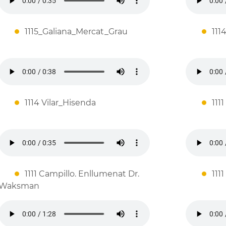
1115_Galiana_Mercat_Grau
111
1114 Vilar_Hisenda
111
1111 Campillo. Enllumenat Dr.
111
Waksman