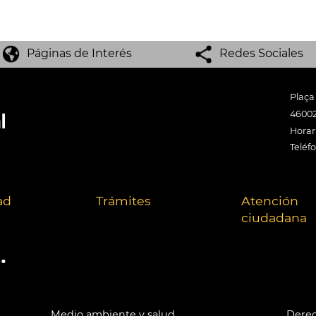
Páginas de Interés
Redes Sociales
Plaça
46002
Horari
Teléf
ad
Trámites
Atención
ciudadana
.
Medio ambiente y salud
Derec