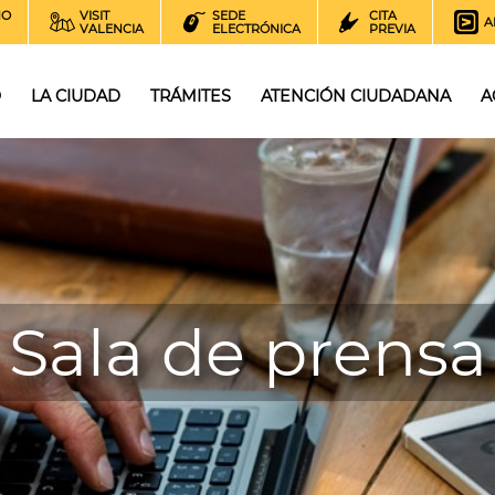
NO
VISIT
SEDE
CITA
A
VALENCIA
ELECTRÓNICA
PREVIA
O
LA CIUDAD
TRÁMITES
ATENCIÓN CIUDADANA
A
Sala de prensa