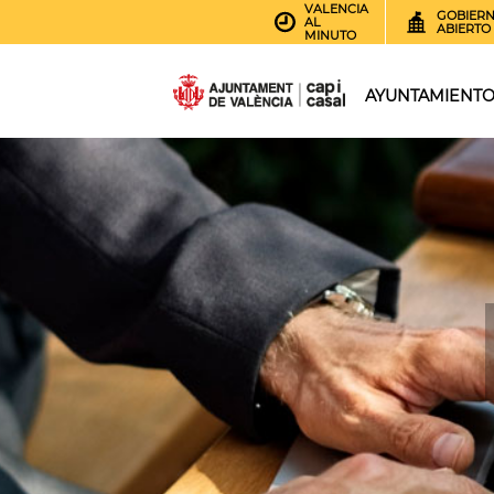
VALENCIA
GOBIER
AL
ABIERTO
MINUTO
AYUNTAMIENT