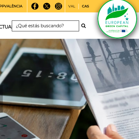
PPVALÈNCIA
VAL
CAS
CTUALIDAD