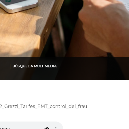
BÚSQUEDA MULTIMEDIA
2_Grezzi_Tarifes_EMT_control_del_frau