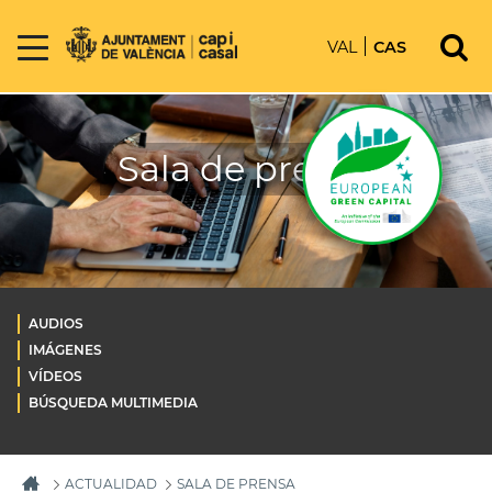
VAL
CAS
Sala de prensa
AUDIOS
IMÁGENES
VÍDEOS
BÚSQUEDA MULTIMEDIA
ACTUALIDAD
SALA DE PRENSA