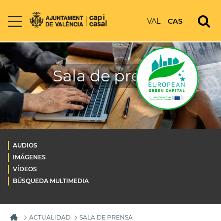
VAL
CAS
Sala de prensa
AUDIOS
IMÁGENES
VÍDEOS
BÚSQUEDA MULTIMEDIA
ACTUALIDAD
SALA DE PRENSA