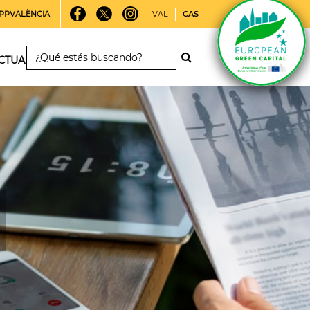
PPVALÈNCIA
VAL
CAS
CTUALIDAD