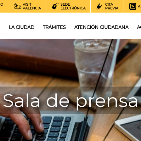
NO
VISIT
SEDE
CITA
A
VALENCIA
ELECTRÓNICA
PREVIA
O
LA CIUDAD
TRÁMITES
ATENCIÓN CIUDADANA
A
Sala de prensa