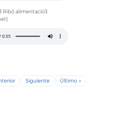
3 Ribó alimentació3
et)
terior
Siguiente
Último →