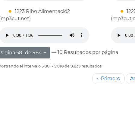
1223 Ribo Alimentació2
122
(mp3cut.net)
(mp3cut.n
— 10 Resultados por página
Página 581 de 984
ostrando el intervalo 5.801 - 5.810 de 9.835 resultados.
← Primero
An