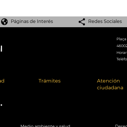
Páginas de Interés
Redes Sociales
Plaça
46002
Horari
Teléf
ad
Trámites
Atención
ciudadana
.
Medio ambiente y salud
Derec