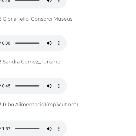
3 Gloria Tello_Consorci Museus
3 Sandra Gomez_Turisme
3 Ribo Alimentació1(mp3cut.net)