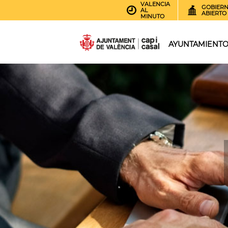
VALENCIA
GOBIER
AL
ABIERTO
MINUTO
AYUNTAMIENT