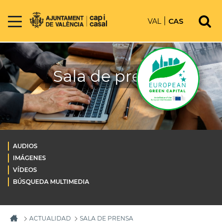
VAL
CAS
Sala de prensa
AUDIOS
IMÁGENES
VÍDEOS
BÚSQUEDA MULTIMEDIA
ACTUALIDAD
SALA DE PRENSA