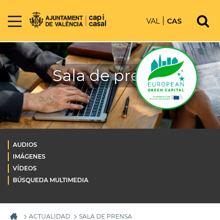
VAL
CAS
Sala de prensa
AUDIOS
IMÁGENES
VÍDEOS
BÚSQUEDA MULTIMEDIA
ACTUALIDAD
SALA DE PRENSA