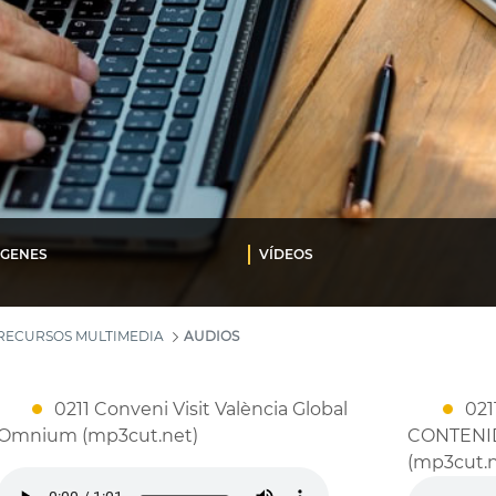
ÁGENES
VÍDEOS
RECURSOS MULTIMEDIA
AUDIOS
0211 Conveni Visit València Global
021
Omnium (mp3cut.net)
CONTENI
(mp3cut.n