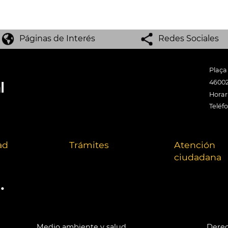
Páginas de Interés
Redes Sociales
Plaça
46002
Horari
Teléf
ad
Trámites
Atención
ciudadana
.
Medio ambiente y salud
Derec