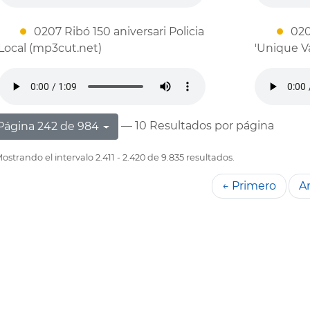
0207 Ribó 150 aniversari Policia
020
Local (mp3cut.net)
'Unique Va
— 10 Resultados por página
Página 242 de 984
ostrando el intervalo 2.411 - 2.420 de 9.835 resultados.
← Primero
An