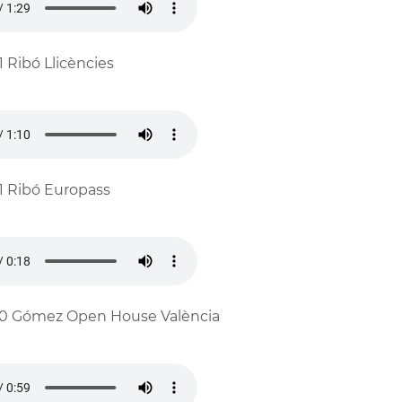
1 Ribó Llicències
1 Ribó Europass
0 Gómez Open House València