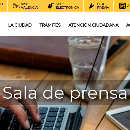
NO
VISIT
SEDE
CITA
A
VALENCIA
ELECTRÓNICA
PREVIA
O
LA CIUDAD
TRÁMITES
ATENCIÓN CIUDADANA
A
Sala de prensa