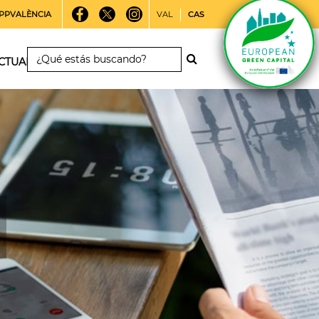
PPVALÈNCIA
VAL
CAS
CTUALIDAD