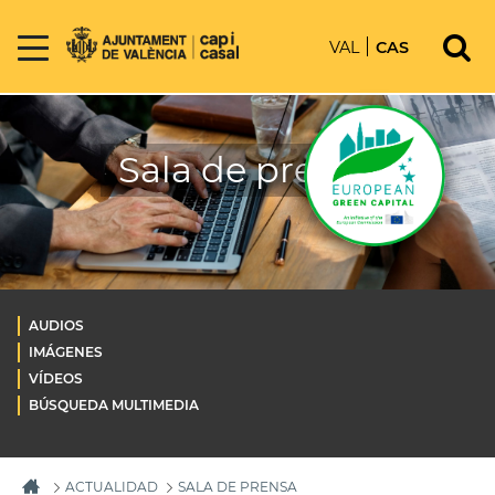
VAL
CAS
Sala de prensa
AUDIOS
IMÁGENES
VÍDEOS
BÚSQUEDA MULTIMEDIA
ACTUALIDAD
SALA DE PRENSA